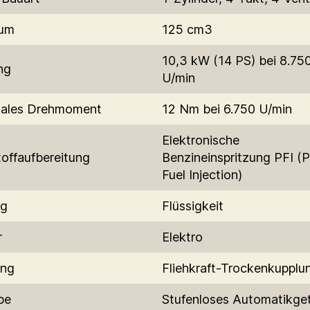
um
125 cm3
10,3 kW (14 PS) bei 8.75
ng
U/min
ales Drehmoment
12 Nm bei 6.750 U/min
Elektronische
toffaufbereitung
Benzineinspritzung PFI (P
Fuel Injection)
ng
Flüssigkeit
r
Elektro
ung
Fliehkraft-Trockenkupplu
be
Stufenloses Automatikget