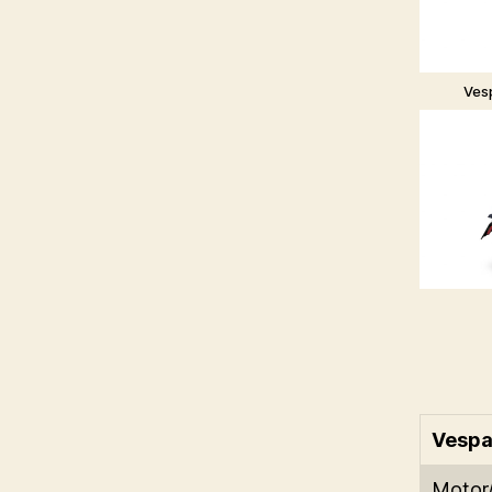
Ves
Vespa
Motor