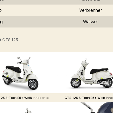
b
Verbrenner
ng
Wasser
t GTS 125
25 S-Tech E5+ Weiß Innocente
GTS 125 S-Tech E5+ Weiß Inn