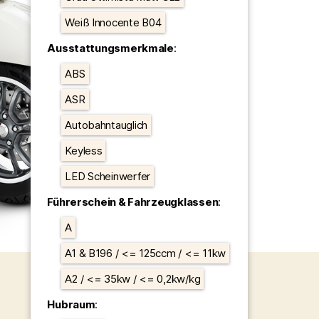
Weiß Innocente B04
Ausstattungsmerkmale
:
ABS
ASR
Autobahntauglich
Keyless
LED Scheinwerfer
Führerschein & Fahrzeugklassen
:
A
A1 & B196 / <= 125ccm / <= 11kw
A2 / <= 35kw / <= 0,2kw/kg
Hubraum
: