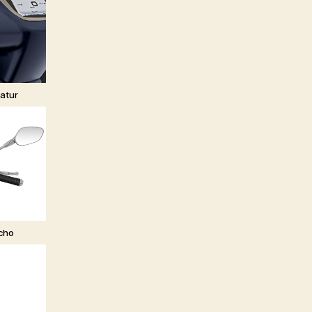
atur
cho