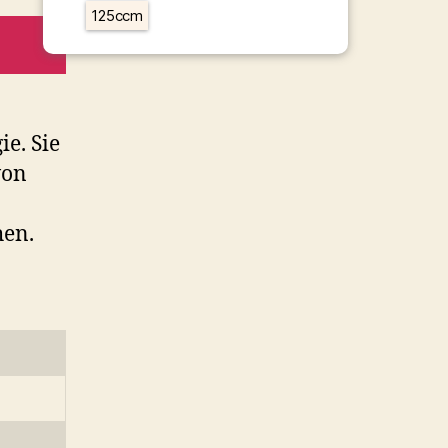
125ccm
e. Sie
von
hen.