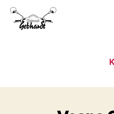
Motorrad
Gebhardt
K