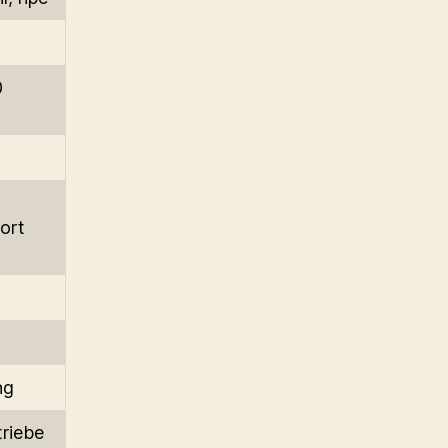
0
ort
ng
riebe