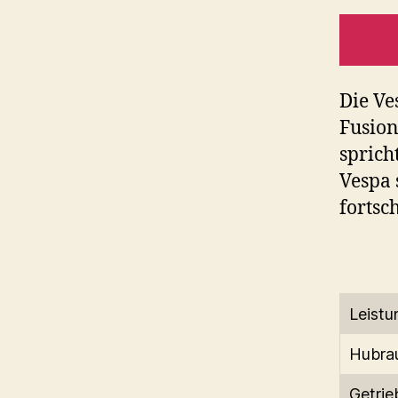
Die Ve
Fusion
sprich
Vespa 
fortsc
Leistu
Hubra
Getrie