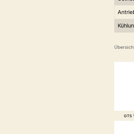
Antrie
Kühlu
Übersich
GTS 1