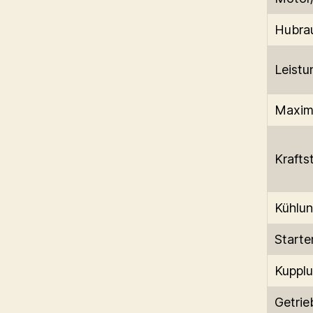
Hubra
Leistu
Maxim
Krafts
Kühlu
Starte
Kuppl
Getrie