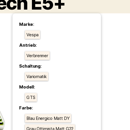
ech E5+
Kategorien
Marke
:
Vespa
Antrieb
:
Verbrenner
Schaltung
:
Variomatik
Modell
:
GTS
Farbe
:
Blau Energico Matt DY
Grau Ottimista Matt G22