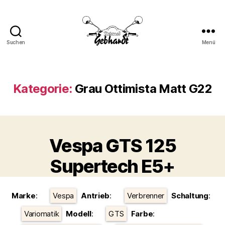
Suchen
Menü
Motorrad
Gebhardt
Kategorie:
Grau Ottimista Matt G22
Vespa GTS 125
Supertech E5+
Kategorien
Marke
:
Vespa
Antrieb
:
Verbrenner
Schaltung
:
Variomatik
Modell
:
GTS
Farbe
: