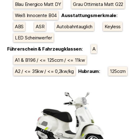
Blau Energico Matt DY
Grau Ottimista Matt G22
Weiß Innocente B04
Ausstattungsmerkmale
:
ABS
ASR
Autobahntauglich
Keyless
LED Scheinwerfer
Führerschein & Fahrzeugklassen
:
A
A1 & B196 / <= 125ccm / <= 11kw
A2 / <= 35kw / <= 0,2kw/kg
Hubraum
:
125ccm