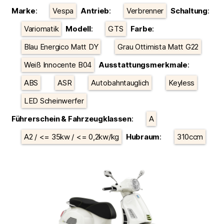
Kategorien
Marke
:
Vespa
Antrieb
:
Verbrenner
Schaltung
:
Variomatik
Modell
:
GTS
Farbe
:
Blau Energico Matt DY
Grau Ottimista Matt G22
Weiß Innocente B04
Ausstattungsmerkmale
:
ABS
ASR
Autobahntauglich
Keyless
LED Scheinwerfer
Führerschein & Fahrzeugklassen
:
A
A2 / <= 35kw / <= 0,2kw/kg
Hubraum
:
310ccm