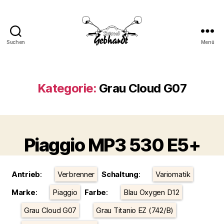
Suchen
Menü
Motorrad
Gebhardt
Kategorie:
Grau Cloud G07
Piaggio MP3 530 E5+
Kategorien
Antrieb
:
Verbrenner
Schaltung
:
Variomatik
Marke
:
Piaggio
Farbe
:
Blau Oxygen D12
Grau Cloud G07
Grau Titanio EZ (742/B)