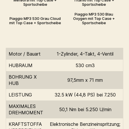
Meteora mit Top Case +
Titanio mit Top Case +
Sportscheibe
Sportscheibe
Piaggio MP3 530 Blau
Piaggio MP3 530 Grau Cloud
Oxygen mit Top Case +
mit Top Case + Sportscheibe
Sportscheibe
Motor / Bauart
1-Zylinder, 4-Takt, 4-Ventil
HUBRAUM
530 cm3
BOHRUNG X
97,5mm x 71 mm
HUB
LEISTUNG
32.5 kW (44,8 PS) bei 7.250
MAXIMALES
50,1 Nm bei 5.250 U/min
DREHMOMENT
KRAFTSTOFFA
Elektronische Benzineinspritzung;