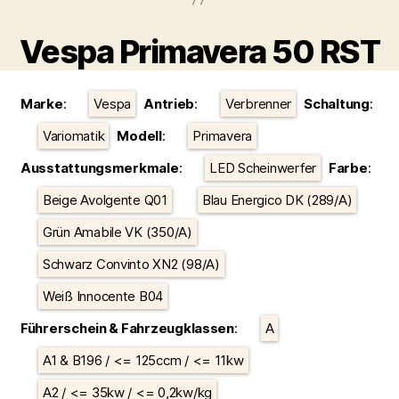
Vespa Primavera 50 RST
Kategorien
Marke
:
Vespa
Antrieb
:
Verbrenner
Schaltung
:
Variomatik
Modell
:
Primavera
Ausstattungsmerkmale
:
LED Scheinwerfer
Farbe
:
Beige Avolgente Q01
Blau Energico DK (289/A)
Grün Amabile VK (350/A)
Schwarz Convinto XN2 (98/A)
Weiß Innocente B04
Führerschein & Fahrzeugklassen
:
A
A1 & B196 / <= 125ccm / <= 11kw
A2 / <= 35kw / <= 0,2kw/kg