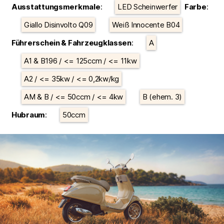
Ausstattungsmerkmale
:
LED Scheinwerfer
Farbe
:
Giallo Disinvolto Q09
Weiß Innocente B04
Führerschein & Fahrzeugklassen
:
A
A1 & B196 / <= 125ccm / <= 11kw
A2 / <= 35kw / <= 0,2kw/kg
AM & B / <= 50ccm / <= 4kw
B (ehem. 3)
Hubraum
:
50ccm