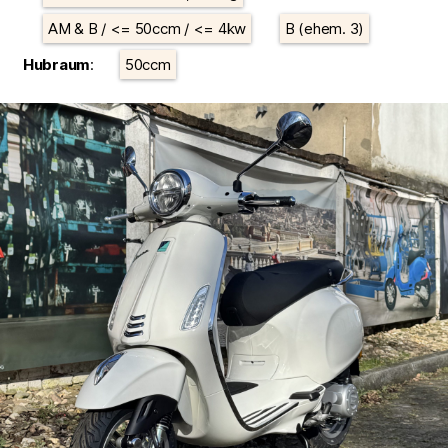
AM & B / <= 50ccm / <= 4kw
B (ehem. 3)
Hubraum
:
50ccm