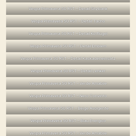
Vespa Primavera 50 RST – Detail Sitzbank
Vespa Primavera 50 RST – Detail Tacho
Vespa Primavera 50 RST – Detail Kotflügel
Vespa Primavera 50 RST – Detail Emblem
Vespa Primavera 50 RST – Detail Kaskadeneinsatz
Vespa Primavera 50 RST – Detail Lenker
Vespa Primavera 50 RST – Verde Amabile
Vespa Primavera 50 RST – Nero Convinto
Vespa Primavera 50 RST – Beige Avolgente
Vespa Primavera 50 RST – Blau Energico
Vespa Primavera 50 RST – Verde Amabile