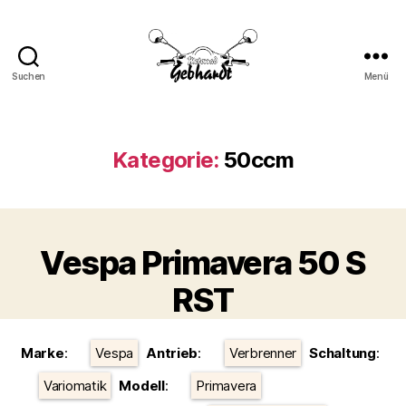
Suchen
Menü
Motorrad
Gebhardt
Kategorie:
50ccm
Vespa Primavera 50 S
RST
Kategorien
Marke
:
Vespa
Antrieb
:
Verbrenner
Schaltung
:
Variomatik
Modell
:
Primavera