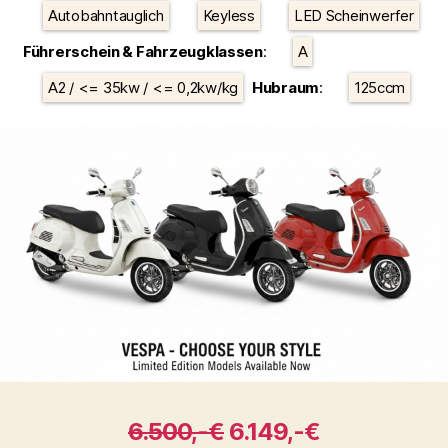
Autobahntauglich
Keyless
LED Scheinwerfer
Führerschein & Fahrzeugklassen
:
A
A2 / <= 35kw / <= 0,2kw/kg
Hubraum
:
125ccm
6.500,-€
6.149,-€