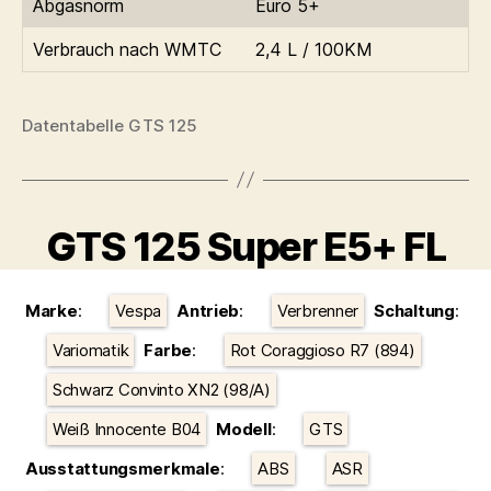
Abgasnorm
Euro 5+
Verbrauch nach WMTC
2,4 L / 100KM
Datentabelle GTS 125
GTS 125 Super E5+ FL
Kategorien
Marke
:
Vespa
Antrieb
:
Verbrenner
Schaltung
:
Variomatik
Farbe
:
Rot Coraggioso R7 (894)
Schwarz Convinto XN2 (98/A)
Weiß Innocente B04
Modell
:
GTS
Ausstattungsmerkmale
:
ABS
ASR